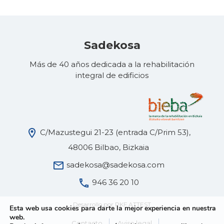
Sadekosa
Más de 40 años dedicada a la rehabilitación
integral de edificios
C/Mazustegui 21-23 (entrada C/Prim 53),
48006 Bilbao, Bizkaia
sadekosa@sadekosa.com
946 36 20 10
Desarrollo por
PKF ATTEST
Esta web usa cookies para darte la mejor experiencia en nuestra
web.
Contacto
Aviso legal